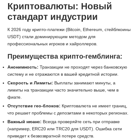
Криптовалюты: Новый
стандарт индустрии
К 2026 году крипто-платежи (Bitcoin, Ethereum, стейблкоины
USDT) стали доминирующим методом для
профессиональных игроков и хайроллеров.
Преимущества крипто-гемблинга:
Анонимность:
Транзакции не проходят через банковскую
систему и не отражаются в вашей кредитной истории.
Скорость и Лимиты:
Выплаты занимают минуты, а
лимиты на транзакции часто значительно выше, чем в
фиате.
Отсутствие гео-блоков:
Криптовалюта не имеет границ,
что решает проблемы с депозитами в некоторых регионах.
Важный нюанс:
Всегда проверяйте сеть при отправке
(например, ERC20 или TRC20 для USDT). Ошибка сети
приведет к безвозвратной потере средств.